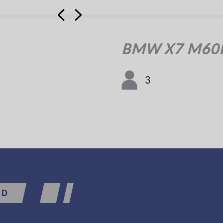
BMW X7 M60I
3
ND