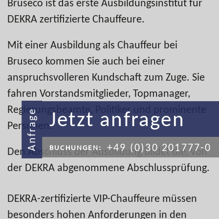
Bruseco ist das erste Ausbildungsinstitut für
DEKRA zertifizierte Chauffeure.
Mit einer Ausbildung als Chauffeur bei
Bruseco kommen Sie auch bei einer
anspruchsvolleren Kundschaft zum Zuge. Sie
fahren Vorstandsmitglieder, Topmanager,
Regierungsbeamte, Politiker und prominente
Jetzt anfragen
Anfrage
Personen.
+49 (0)30 201777-0
BUCHUNGEN:
Den Abschluss der Ausbildung bildet die, von
der DEKRA abgenommene Abschlussprüfung.
DEKRA-zertifizierte VIP-Chauffeure müssen
besonders hohen Anforderungen in den