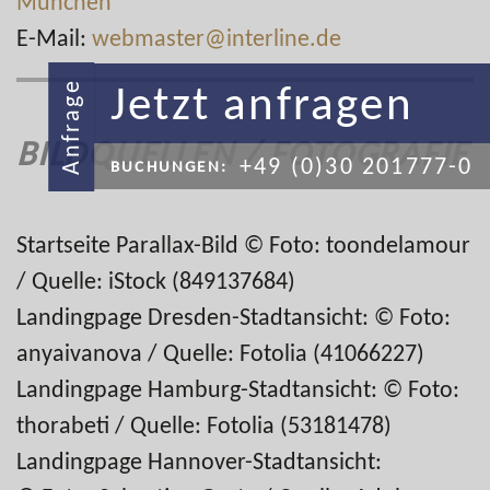
München
E-Mail:
webmaster@interline.de
Jetzt anfragen
Anfrage
BILDQUELLEN / FOTOGRAFIE
+49 (0)30 201777-0
BUCHUNGEN:
Startseite Parallax-Bild © Foto: toondelamour
/ Quelle: iStock (849137684)
Landingpage Dresden-Stadtansicht: © Foto:
anyaivanova / Quelle: Fotolia (41066227)
Landingpage Hamburg-Stadtansicht: © Foto:
thorabeti / Quelle: Fotolia (53181478)
Landingpage Hannover-Stadtansicht: