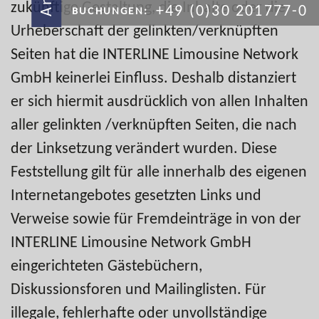
zukünftige Gestaltung, die Inhalte oder die
+49 (0)30 201777-0
BUCHUNGEN:
Urheberschaft der gelinkten/verknüpften
Seiten hat die INTERLINE Limousine Network
GmbH keinerlei Einfluss. Deshalb distanziert
er sich hiermit ausdrücklich von allen Inhalten
aller gelinkten /verknüpften Seiten, die nach
der Linksetzung verändert wurden. Diese
Feststellung gilt für alle innerhalb des eigenen
Internetangebotes gesetzten Links und
Verweise sowie für Fremdeinträge in von der
INTERLINE Limousine Network GmbH
eingerichteten Gästebüchern,
Diskussionsforen und Mailinglisten. Für
illegale, fehlerhafte oder unvollständige