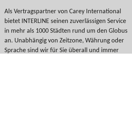
Als Vertragspartner von Carey International
bietet INTERLINE seinen zuverlässigen Service
in mehr als 1000 Städten rund um den Globus
an. Unabhängig von Zeitzone, Währung oder
Sprache sind wir für Sie überall und immer
erreichbar.
Unsere jahrelange Erfahrung im Bereich der
exklusiven Personenbeförderung hat es uns
ermöglicht unsere Dienstleistungen in weitere
themenspezifische Bereiche auszuweiten.
Somit gehen unsere Leistungen über den
klassischen Limousinen- und Chauffeurservice